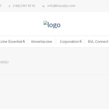
0
(+66) 2361 8116
info@biovalys.com
ccine Essential
KnowVaccine
Corporation
BVL Connect
 VIDEO