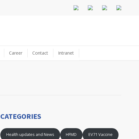
Career
Contact
Intranet
CATEGORIES
Health updates and News
HFMD
EV71 Vaccine