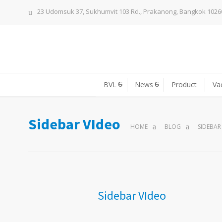
23 Udomsuk 37, Sukhumvit 103 Rd., Prakanong, Bangkok 1026
BVL
News
Product
Va
Sidebar VIdeo
HOME
BLOG
SIDEBAR
Sidebar VIdeo