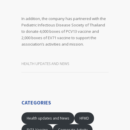
In addition, the company has partnered with the
Pediatric Infectious Disease Society of Thailand
to donate 4,000 boxes of PCV13 vaccine and
2,000 boxes of EV71 vaccine to support the
association’s activities and mission.
HEALTH UPDATES AND NEWS
CATEGORIES
Health updates and News
HFMD
EV71 Vaccine
Corporate Activity