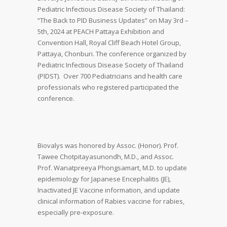
Pediatric Infectious Disease Society of Thailand:
“The Back to PID Business Updates” on May 3rd –
5th, 2024 at PEACH Pattaya Exhibition and
Convention Hall, Royal Cliff Beach Hotel Group,
Pattaya, Chonburi. The conference organized by
Pediatric Infectious Disease Society of Thailand
(PIDST). Over 700 Pediatricians and health care
professionals who registered participated the
conference.
Biovalys was honored by Assoc. (Honor). Prof.
Tawee Chotpitayasunondh, M.D., and Assoc.
Prof. Wanatpreeya Phongsamart, M.D. to update
epidemiology for Japanese Encephalitis (JE),
Inactivated JE Vaccine information, and update
clinical information of Rabies vaccine for rabies,
especially pre-exposure.