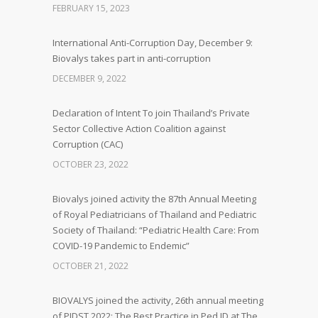
FEBRUARY 15, 2023
International Anti-Corruption Day, December 9:
Biovalys takes part in anti-corruption
DECEMBER 9, 2022
Declaration of Intent To join Thailand’s Private
Sector Collective Action Coalition against
Corruption (CAC)
OCTOBER 23, 2022
Biovalys joined activity the 87th Annual Meeting
of Royal Pediatricians of Thailand and Pediatric
Society of Thailand: “Pediatric Health Care: From
COVID-19 Pandemic to Endemic”
OCTOBER 21, 2022
BIOVALYS joined the activity, 26th annual meeting
of PIDST 2022: The Best Practice in Ped ID at The