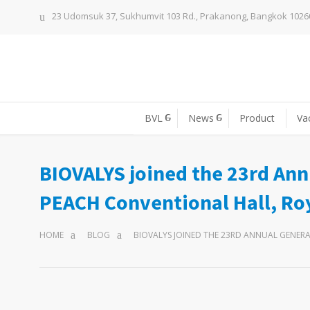
23 Udomsuk 37, Sukhumvit 103 Rd., Prakanong, Bangkok 1026
BVL
News
Product
Va
BIOVALYS joined the 23rd Ann
PEACH Conventional Hall, Roya
HOME
BLOG
BIOVALYS JOINED THE 23RD ANNUAL GENERA