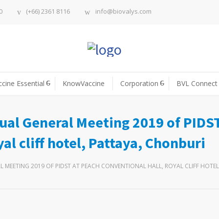
0
(+66) 2361 8116
info@biovalys.com
ccine Essential
KnowVaccine
Corporation
BVL Connect
ual General Meeting 2019 of PIDST
l cliff hotel, Pattaya, Chonburi
L MEETING 2019 OF PIDST AT PEACH CONVENTIONAL HALL, ROYAL CLIFF HOTE