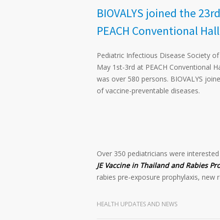
BIOVALYS joined the 23rd
PEACH Conventional Hall, 
Pediatric Infectious Disease Society of
May 1
st
-3
rd
at PEACH Conventional Hall
was over 580 persons. BIOVALYS joine
of vaccine-preventable diseases.
Over 350 pediatricians were interested
JE Vaccine in Thailand and Rabies Pro
rabies pre-exposure prophylaxis, new r
HEALTH UPDATES AND NEWS