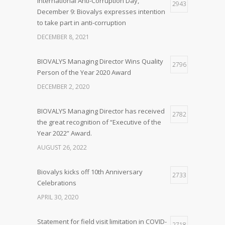
International Anti-Corruption Day,
2943
December 9: Biovalys expresses intention
to take part in anti-corruption
DECEMBER 8, 2021
BIOVALYS Managing Director Wins Quality
2796
Person of the Year 2020 Award
DECEMBER 2, 2020
BIOVALYS Managing Director has received
2782
the great recognition of “Executive of the
Year 2022” Award.
AUGUST 26, 2022
Biovalys kicks off 10th Anniversary
2733
Celebrations
APRIL 30, 2020
Statement for field visit limitation in COVID-
2718