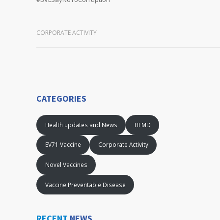
CORPORATE ACTIVITY
CATEGORIES
Health updates and News
HFMD
EV71 Vaccine
Corporate Activity
Novel Vaccines
Vaccine Preventable Disease
RECENT
NEWS