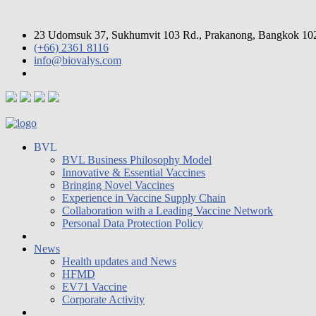
23 Udomsuk 37, Sukhumvit 103 Rd., Prakanong, Bangkok 10
(+66) 2361 8116
info@biovalys.com
BVL
BVL Business Philosophy Model
Innovative & Essential Vaccines
Bringing Novel Vaccines
Experience in Vaccine Supply Chain
Collaboration with a Leading Vaccine Network
Personal Data Protection Policy
News
Health updates and News
HFMD
EV71 Vaccine
Corporate Activity