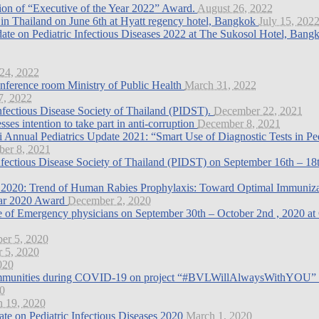
on of “Executive of the Year 2022” Award.
August 26, 2022
n Thailand on June 6th at Hyatt regency hotel, Bangkok
July 15, 202
te on Pediatric Infectious Diseases 2022 at The Sukosol Hotel, Ban
 24, 2022
nference room Ministry of Public Health
March 31, 2022
7, 2022
Infectious Disease Society of Thailand (PIDST).
December 22, 2021
es intention to take part in anti-corruption
December 8, 2021
di Annual Pediatrics Update 2021: “Smart Use of Diagnostic Tests in Pe
ber 8, 2021
 Infectious Disease Society of Thailand (PIDST) on September 16th – 
ce 2020: Trend of Human Rabies Prophylaxis: Toward Optimal Immuniz
ear 2020 Award
December 2, 2020
lege of Emergency physicians on September 30th – October 2nd , 2020
er 5, 2020
r 5, 2020
020
d communities during COVID-19 on project “#BVLWillAlwaysWithYOU”
20
 19, 2020
e on Pediatric Infectious Diseases 2020
March 1, 2020