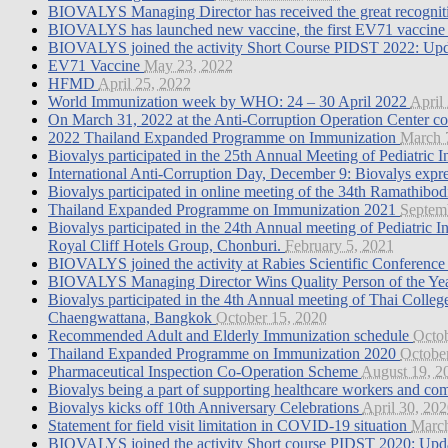
BIOVALYS Managing Director has received the great recogniti
BIOVALYS has launched new vaccine, the first EV71 vaccine i
BIOVALYS joined the activity Short Course PIDST 2022: Upda
EV71 Vaccine
May 23, 2022
HFMD
April 25, 2022
World Immunization week by WHO: 24 – 30 April 2022
April
On March 31, 2022 at the Anti-Corruption Operation Center co
2022 Thailand Expanded Programme on Immunization
March 
Biovalys participated in the 25th Annual Meeting of Pediatric 
International Anti-Corruption Day, December 9: Biovalys express
Biovalys participated in online meeting of the 34th Ramathibo
Thailand Expanded Programme on Immunization 2021
Septem
Biovalys participated in the 24th Annual meeting of Pediatric
Royal Cliff Hotels Group, Chonburi.
February 5, 2021
BIOVALYS joined the activity at Rabies Scientific Conferen
BIOVALYS Managing Director Wins Quality Person of the Y
Biovalys participated in the 4th Annual meeting of Thai Col
Chaengwattana, Bangkok
October 15, 2020
Recommended Adult and Elderly Immunization schedule
Octob
Thailand Expanded Programme on Immunization 2020
Octobe
Pharmaceutical Inspection Co-Operation Scheme
August 19, 2
Biovalys being a part of supporting healthcare workers an
Biovalys kicks off 10th Anniversary Celebrations
April 30, 20
Statement for field visit limitation in COVID-19 situation
March
BIOVALYS joined the activity Short course PIDST 2020: Updat