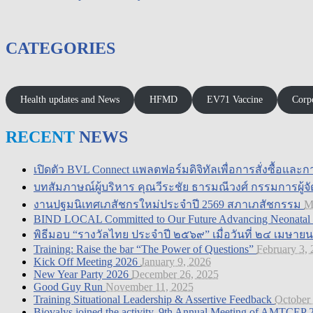
CATEGORIES
Health updates and News
HFMD
EV71 Vaccine
Corpo
RECENT
NEWS
เปิดตัว BVL Connect แพลตฟอร์มดิจิทัลเพื่อการสั่งซื้อและ
บทสัมภาษณ์ผู้บริหาร คุณวีระชัย ธารมณีวงศ์ กรรมการผู้จั
งานปฐมนิเทศเภสัชกรใหม่ประจำปี 2569 สภาเภสัชกรรม
M
BIND LOCAL Committed to Our Future Advancing Neonatal & 
พิธีมอบ “รางวัลไทย ประจำปี ๒๕๖๙” เมื่อวันที่ ๒๔ เมษา
Training: Raise the bar “The Power of Questions”
February 3,
Kick Off Meeting 2026
January 9, 2026
New Year Party 2026
December 26, 2025
Good Guy Run
November 11, 2025
Training Situational Leadership & Assertive Feedback
October
Biovalys joined the activity, 9th Annual Meeting of AMTCEP 2