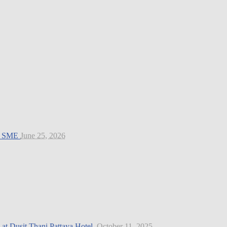
nk SME
June 25, 2026
at Dusit Thani Pattaya Hotel.
October 11, 2025