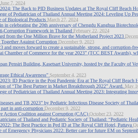
n
June 7, 2024
2024: The Back to PID Business Updates at The Royal Cliff Beach Ho
lege of Pediatrician of Thailand Annual Meeting 2024: Leveling Up Ped
 of Biological Products
March 27, 2024
in in celebrating the 20th anniversary of Chengdu Kanghua Biotechn
nti-Corruption Framework in Thailand
February 22, 2024
rd from the One Million Brave for the Motherland Project 2023
Decem
t Together Against Corruption
December 9, 2023
and moves forward to create a sustainable, strong, and corruption-fr
hai Chamber of Commerce for the year 2023” (TCC BEST Awards), which 
pan Pensiri Building, Kasetsart University, hosted by the Faculty of Ve
urage Ethical Awareness”
September 4, 2023
023: ID Practice in the Post Pandemic Era at The Royal Cliff Beach 
ion of “The Best Partner in Market Breakthrough 2022” Award.
May 1
ege of Pediatrician of Thailand Annual Meeting 2023: Integrating Innov
 Diseases and TB 2023” by Pediatric Infectious Disease Society of Thail
part in anti-corruption
December 9, 2022
tive Action Coalition against Corruption (CAC)
October 23, 2022
diatricians of Thailand and Pediatric Society of Thailand: “Pediatri
022: The Best Practice in Ped ID at The Royal Cliff Hotel, Pattaya
Oc
ge of Emergency Physicians 2022: Better care for future EM on Septembe