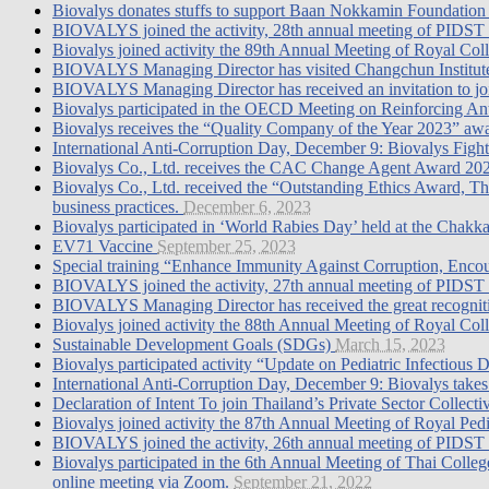
Biovalys donates stuffs to support Baan Nokkamin Foundatio
BIOVALYS joined the activity, 28th annual meeting of PIDST 
Biovalys joined activity the 89th Annual Meeting of Royal Col
BIOVALYS Managing Director has visited Changchun Institute
BIOVALYS Managing Director has received an invitation to jo
Biovalys participated in the OECD Meeting on Reinforcing A
Biovalys receives the “Quality Company of the Year 2023” awa
International Anti-Corruption Day, December 9: Biovalys Figh
Biovalys Co., Ltd. receives the CAC Change Agent Award 2023 
Biovalys Co., Ltd. received the “Outstanding Ethics Award, T
business practices.
December 6, 2023
Biovalys participated in ‘World Rabies Day’ held at the Chakka
EV71 Vaccine
September 25, 2023
Special training “Enhance Immunity Against Corruption, Enco
BIOVALYS joined the activity, 27th annual meeting of PIDST 2
BIOVALYS Managing Director has received the great recognit
Biovalys joined activity the 88th Annual Meeting of Royal Coll
Sustainable Development Goals (SDGs)
March 15, 2023
Biovalys participated activity “Update on Pediatric Infectious
International Anti-Corruption Day, December 9: Biovalys takes 
Declaration of Intent To join Thailand’s Private Sector Collec
Biovalys joined activity the 87th Annual Meeting of Royal Pe
BIOVALYS joined the activity, 26th annual meeting of PIDST 2
Biovalys participated in the 6th Annual Meeting of Thai Colle
online meeting via Zoom.
September 21, 2022