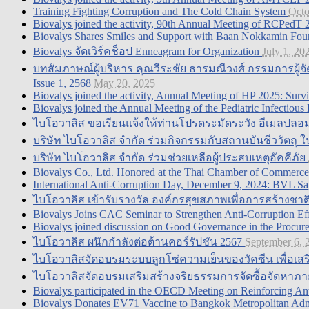
Training Fighting Corruption and The Cold Chain System
Octo
Biovalys joined the activity, 90th Annual Meeting of RCPedT 2
Biovalys Shares Smiles and Support with Baan Nokkamin Fou
Biovalys จัดเวิร์คช็อป Enneagram for Organization
July 1, 20
บทสัมภาษณ์ผู้บริหาร คุณวีระชัย ธารมณีวงศ์ กรรมการผู้จั
Issue 1, 2568
May 20, 2025
Biovalys joined the activity, Annual Meeting of HP 2025: Sur
Biovalys joined the Annual Meeting of the Pediatric Infectiou
ไบโอวาลิส ขอเรียนแจ้งให้ท่านโปรดระมัดระวัง อีเมลปลอม
บริษัท ไบโอวาลิส จำกัด ร่วมกิจกรรมกับสถานบันชีววัตถุ ใน
บริษัท ไบโอวาลิส จำกัด ร่วมช่วยเหลือผู้ประสบเหตุอัคคีภัย
Biovalys Co., Ltd. Honored at the Thai Chamber of Commerc
International Anti-Corruption Day, December 9, 2024: BVL S
ไบโอวาลิส เข้ารับรางวัล องค์กรสุขสภาพเพื่อการสร้างช
Biovalys Joins CAC Seminar to Strengthen Anti-Corruption Eff
Biovalys joined discussion on Good Governance in the Procu
ไบโอวาลิส ผนึกกำลังต่อต้านคอร์รัปชัน 2567
September 6, 
ไบโอวาลิสจัดอบรมระบบลูกโซ่ความเย็นของวัคซีน เพื่อเ
ไบโอวาลิสจัดอบรมเสริมสร้างจริยธรรมการจัดซื้อจัดหาภายใต้
Biovalys participated in the OECD Meeting on Reinforcing 
Biovalys Donates EV71 Vaccine to Bangkok Metropolitan Adm