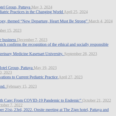
tel Group, Pattaya
May 3, 2024
iatric Practices in the Changing World
April 25, 2024
ology, themed “New Departure, Heart Must Be Strong”
March 4, 2024
ber 15, 2023
ee business
December 7, 2023
confirms the recognition of the ethical and socially responsible
terinary Medicine Kasetsart University.
September 28, 2023
Hotel Group, Pattaya
May 19, 2023
0, 2023
ations to Current Pediatric Practice
April 27, 2023
and.
February 15, 2023
c Health Care: From COVID-19 Pandemic to Endemic”
October 21, 2022
tober 7, 2022
r 21st- 23rd, 2022. Onsite meeting at The Zign hotel, Pattaya and