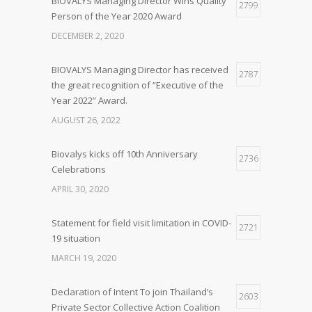
BIOVALYS Managing Director Wins Quality
2799
Person of the Year 2020 Award
DECEMBER 2, 2020
BIOVALYS Managing Director has received
2787
the great recognition of “Executive of the
Year 2022” Award.
AUGUST 26, 2022
Biovalys kicks off 10th Anniversary
2736
Celebrations
APRIL 30, 2020
Statement for field visit limitation in COVID-
2721
19 situation
MARCH 19, 2020
Declaration of Intent To join Thailand’s
2603
Private Sector Collective Action Coalition