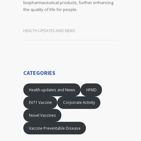
biopharmaceutical products, further enhancing
the quality of life for people.
HEALTH UPDATES AND NEWS
CATEGORIES
Health updates and News
HFMD
EV71 Vaccine
Corporate Activity
Novel Vaccines
Vaccine Preventable Disease