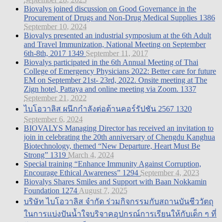
Biovalys joined discussion on Good Governance in the
Procurement of Drugs and Non-Drug Medical Supplies
1386
September 10, 2024
Biovalys presented an industrial symposium at the 6th Adult
and Travel Immunization, National Meeting on September
6th-8th, 2017
1349
September 11, 2017
Biovalys participated in the 6th Annual Meeting of Thai
College of Emergency Physicians 2022: Better care for future
EM on September 21st- 23rd, 2022. Onsite meeting at The
Zign hotel, Pattaya and online meeting via Zoom.
1337
September 21, 2022
ไบโอวาลิส ผนึกกำลังต่อต้านคอร์รัปชัน 2567
1320
September 6, 2024
BIOVALYS Managing Director has received an invitation to
join in celebrating the 20th anniversary of Chengdu Kanghua
Biotechnology, themed “New Departure, Heart Must Be
Strong”
1319
March 4, 2024
Special training “Enhance Immunity Against Corruption,
Encourage Ethical Awareness”
1294
September 4, 2023
Biovalys Shares Smiles and Support with Baan Nokkamin
Foundation
1274
August 7, 2025
บริษัท ไบโอวาลิส จำกัด ร่วมกิจกรรมกับสถานบันชีววัตถุ
ในการแบ่งปันน้ำใจบริจาคอุปกรณ์การเรียนให้กับเด็ก ๆ ที่