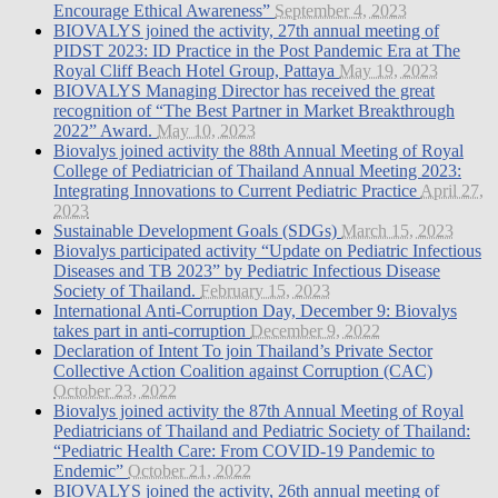
Encourage Ethical Awareness”
September 4, 2023
BIOVALYS joined the activity, 27th annual meeting of
PIDST 2023: ID Practice in the Post Pandemic Era at The
Royal Cliff Beach Hotel Group, Pattaya
May 19, 2023
BIOVALYS Managing Director has received the great
recognition of “The Best Partner in Market Breakthrough
2022” Award.
May 10, 2023
Biovalys joined activity the 88th Annual Meeting of Royal
College of Pediatrician of Thailand Annual Meeting 2023:
Integrating Innovations to Current Pediatric Practice
April 27,
2023
Sustainable Development Goals (SDGs)
March 15, 2023
Biovalys participated activity “Update on Pediatric Infectious
Diseases and TB 2023” by Pediatric Infectious Disease
Society of Thailand.
February 15, 2023
International Anti-Corruption Day, December 9: Biovalys
takes part in anti-corruption
December 9, 2022
Declaration of Intent To join Thailand’s Private Sector
Collective Action Coalition against Corruption (CAC)
October 23, 2022
Biovalys joined activity the 87th Annual Meeting of Royal
Pediatricians of Thailand and Pediatric Society of Thailand:
“Pediatric Health Care: From COVID-19 Pandemic to
Endemic”
October 21, 2022
BIOVALYS joined the activity, 26th annual meeting of