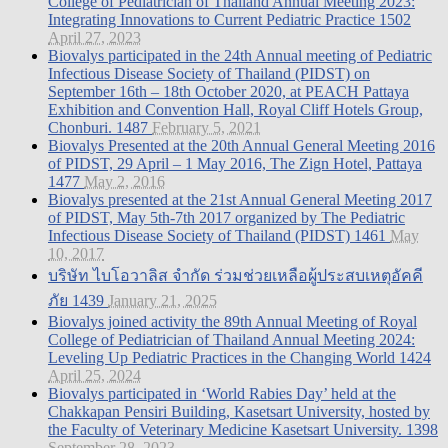
College of Pediatrician of Thailand Annual Meeting 2023:
Integrating Innovations to Current Pediatric Practice
1502
April 27, 2023
Biovalys participated in the 24th Annual meeting of Pediatric
Infectious Disease Society of Thailand (PIDST) on
September 16th – 18th October 2020, at PEACH Pattaya
Exhibition and Convention Hall, Royal Cliff Hotels Group,
Chonburi.
1487
February 5, 2021
Biovalys Presented at the 20th Annual General Meeting 2016
of PIDST, 29 April – 1 May 2016, The Zign Hotel, Pattaya
1477
May 2, 2016
Biovalys presented at the 21st Annual General Meeting 2017
of PIDST, May 5th-7th 2017 organized by The Pediatric
Infectious Disease Society of Thailand (PIDST)
1461
May
10, 2017
บริษัท ไบโอวาลิส จำกัด ร่วมช่วยเหลือผู้ประสบเหตุอัคคี
ภัย
1439
January 21, 2025
Biovalys joined activity the 89th Annual Meeting of Royal
College of Pediatrician of Thailand Annual Meeting 2024:
Leveling Up Pediatric Practices in the Changing World
1424
April 25, 2024
Biovalys participated in ‘World Rabies Day’ held at the
Chakkapan Pensiri Building, Kasetsart University, hosted by
the Faculty of Veterinary Medicine Kasetsart University.
1398
September 28, 2023