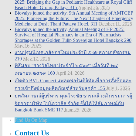
2025: Bridging the Gap in Pediatric Healthcare at Royal Cliff
Beach Hotel Group, Pattaya
315
August 26, 2025
Biovalys joined the activity, 9th Annual Meeting of AMTCEP
2025: Pioneering the Future: The Next Chapter of Emergency
Medicine at Dusit Thani Pattaya Hotel.
311
October 11, 2025
Biovalys joined the activity, Annual Meeting of HP 2025:
Survival of Hospital Pharmacy in an Era of Pharmacists
Shortages at the Golden Tulip Sovereign Hotel Bangkok
290
May 16, 2025
งานปฐมนิเทศเภสัชกรใหม่ประจำปี 2569 สภาเภสัชกรรม
219
May 17, 2026
พิธีมอบ “รางวัลไทย ประจำปี ๒๕๖๙” เมื่อวันที่ ๒๔
เมษายน ๒๕๖๙
160
April 24, 2026
เปิดตัว BVL Connect แพลตฟอร์มดิจิทัลเพื่อการสั่งซื้อและ
การเข้าถึงข้อมูลผลิตภัณฑ์สำหรับลูกค้า
155
July 1, 2026
บทสัมภาษณ์ผู้บริหาร คุณวีระชัย ธารมณีวงศ์ กรรมการผู้
จัดการ บริษัท ไบโอวาลิส จำกัด ซึ่งได้ให้สัมภาษณ์กับ
Bangkok Bank SME
117
June 25, 2026
Find Us On Map
Contact Us