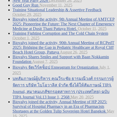
New Year Party 2026
December 26, 2025
Good Guy Run
November 11, 2025
Training Situational Leadership & Assertive Feedback
October 29, 2025
Biovalys joined the activity, 9th Annual Meeting of AMTCEP
2025: Pioneering the Future: The Next Chapter of Emergency
Medicine at Dusit Thani Pattaya Hotel.
October 11, 2025
Training Fighting Corruption and The Cold Chain System
October 1, 2025
Biovalys joined the activity, 90th Annual Meeting of RCPedT
2025: Bridging the Gap in Pediatric Healthcare at Royal Cliff
Beach Hotel Group, Pattaya
August 26, 2025
Biovalys Shares Smiles and Support with Baan Nokkamin
Foundation
August 7, 2025
Biovalys จัดเวิร์คช็อป Enneagram for Organization
July 1,
2025
บทสัมภาษณ์ผู้บริหาร คุณวีระชัย ธารมณีวงศ์ กรรมการผู้
จัดการ บริษัท ไบโอวาลิส จำกัด ซึ่งได้ให้สัมภาษณ์ TIPA
Journal, สมาคมเภสัชกรอุตสาหการ (ประเทศไทย) ฉบับ
TIPA Journal Vol.13 Issue 1, 2568
May 20, 2025
Biovalys joined the activity, Annual Meeting of HP 2025:
Survival of Hospital Pharmacy in an Era of Pharmacists
Shortages at the Golden Tulip Sovereign Hotel Bangkok
May
16, 2025