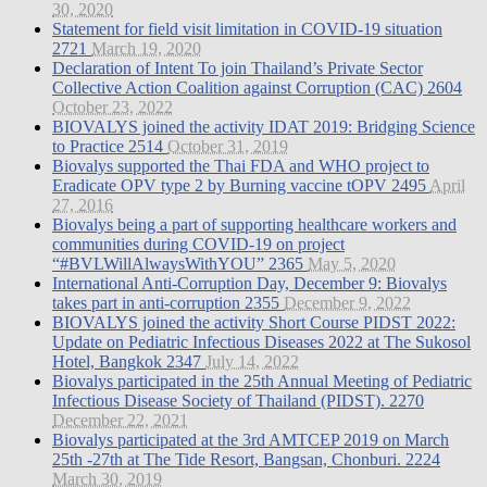
30, 2020
Statement for field visit limitation in COVID-19 situation
2721
March 19, 2020
Declaration of Intent To join Thailand’s Private Sector
Collective Action Coalition against Corruption (CAC)
2604
October 23, 2022
BIOVALYS joined the activity IDAT 2019: Bridging Science
to Practice
2514
October 31, 2019
Biovalys supported the Thai FDA and WHO project to
Eradicate OPV type 2 by Burning vaccine tOPV
2495
April
27, 2016
Biovalys being a part of supporting healthcare workers and
communities during COVID-19 on project
“#BVLWillAlwaysWithYOU”
2365
May 5, 2020
International Anti-Corruption Day, December 9: Biovalys
takes part in anti-corruption
2355
December 9, 2022
BIOVALYS joined the activity Short Course PIDST 2022:
Update on Pediatric Infectious Diseases 2022 at The Sukosol
Hotel, Bangkok
2347
July 14, 2022
Biovalys participated in the 25th Annual Meeting of Pediatric
Infectious Disease Society of Thailand (PIDST).
2270
December 22, 2021
Biovalys participated at the 3rd AMTCEP 2019 on March
25th -27th at The Tide Resort, Bangsan, Chonburi.
2224
March 30, 2019