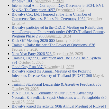
Bribes?”
1091
September 2, 2024
International Anti-Corruption Day, December 9, 2024: BVL
Say No To Corruption
1057
December 9, 2024
Biovalys Co., Ltd. Honored at the Thai Chamber of
Commerce Business Ethics Pin Ceremony
1052
December
12, 2024
Biovalys participated in the OECD Meeting on Reinforcing
Anti-Corruption Framework under OECD-Thailand Country
Program Phase 2
980
August 30, 2024
Kick Off Meeting 2026
660
January 9, 2026
Training: Raise the bar “The Power of Questions”
626
February 3, 2026
New Year Party 2026
528
December 26, 2025
Training Fighting Corruption and The Cold Chain System
391
October 1, 2025
Good Guy Run
387
November 11, 2025
Biovalys joined the Annual Meeting of the Pediatric
Infectious Disease Society of Thailand (PIDST)
360
May 4,
2025
Training Situational Leadership & Assertive Feedback
358
October 29, 2025
BIND LOCAL Committed to Our Future Advancing
Neonatal & Paediatric Sepsis Outcomes with Pentaglobin
335
April 25, 2026
Biovalys joined the activity, 90th Annual Meeting of RCPedT