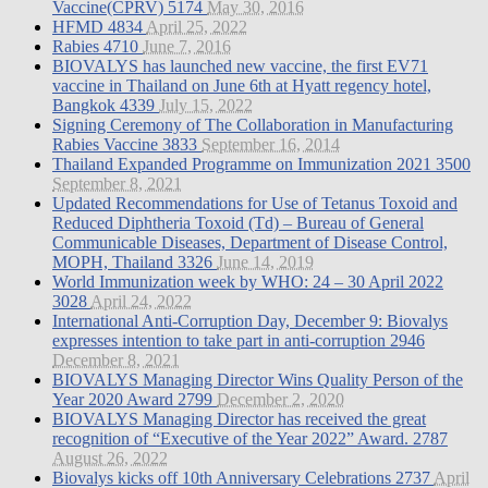
Vaccine(CPRV)
5174
May 30, 2016
HFMD
4834
April 25, 2022
Rabies
4710
June 7, 2016
BIOVALYS has launched new vaccine, the first EV71
vaccine in Thailand on June 6th at Hyatt regency hotel,
Bangkok
4339
July 15, 2022
Signing Ceremony of The Collaboration in Manufacturing
Rabies Vaccine
3833
September 16, 2014
Thailand Expanded Programme on Immunization 2021
3500
September 8, 2021
Updated Recommendations for Use of Tetanus Toxoid and
Reduced Diphtheria Toxoid (Td) – Bureau of General
Communicable Diseases, Department of Disease Control,
MOPH, Thailand
3326
June 14, 2019
World Immunization week by WHO: 24 – 30 April 2022
3028
April 24, 2022
International Anti-Corruption Day, December 9: Biovalys
expresses intention to take part in anti-corruption
2946
December 8, 2021
BIOVALYS Managing Director Wins Quality Person of the
Year 2020 Award
2799
December 2, 2020
BIOVALYS Managing Director has received the great
recognition of “Executive of the Year 2022” Award.
2787
August 26, 2022
Biovalys kicks off 10th Anniversary Celebrations
2737
April