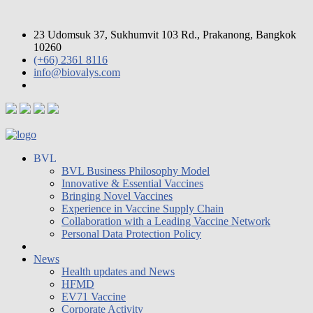
23 Udomsuk 37, Sukhumvit 103 Rd., Prakanong, Bangkok
10260
(+66) 2361 8116
info@biovalys.com
BVL
BVL Business Philosophy Model
Innovative & Essential Vaccines
Bringing Novel Vaccines
Experience in Vaccine Supply Chain
Collaboration with a Leading Vaccine Network
Personal Data Protection Policy
News
Health updates and News
HFMD
EV71 Vaccine
Corporate Activity