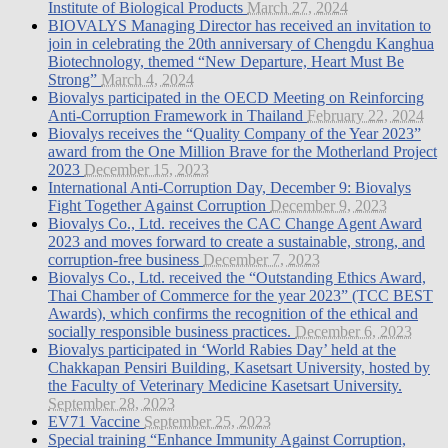
Institute of Biological Products
March 27, 2024
BIOVALYS Managing Director has received an invitation to
join in celebrating the 20th anniversary of Chengdu Kanghua
Biotechnology, themed “New Departure, Heart Must Be
Strong”
March 4, 2024
Biovalys participated in the OECD Meeting on Reinforcing
Anti-Corruption Framework in Thailand
February 22, 2024
Biovalys receives the “Quality Company of the Year 2023”
award from the One Million Brave for the Motherland Project
2023
December 15, 2023
International Anti-Corruption Day, December 9: Biovalys
Fight Together Against Corruption
December 9, 2023
Biovalys Co., Ltd. receives the CAC Change Agent Award
2023 and moves forward to create a sustainable, strong, and
corruption-free business
December 7, 2023
Biovalys Co., Ltd. received the “Outstanding Ethics Award,
Thai Chamber of Commerce for the year 2023” (TCC BEST
Awards), which confirms the recognition of the ethical and
socially responsible business practices.
December 6, 2023
Biovalys participated in ‘World Rabies Day’ held at the
Chakkapan Pensiri Building, Kasetsart University, hosted by
the Faculty of Veterinary Medicine Kasetsart University.
September 28, 2023
EV71 Vaccine
September 25, 2023
Special training “Enhance Immunity Against Corruption,