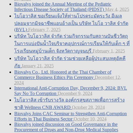
Biovalys joined the Annual Meeting of the Pediatric
Infectious Disease Society of Thailand (PIDST)
May 4, 2025
ไบโอวาลิส ขอเรียนแจ้งให้ท่านโปรดระมัดระวัง อีเมล
ปลอมจากมิจฉาชีพแอบอ้างเป็น บริษัท ไบโอ วาลิส จำกัด
(BVL)
February 7, 2025
บริษัท ไบโอวาลิส จำกัด ร่วมกิจกรรมกับสถานบันชีววัตถุ
ในการแบ่งปันน้ำใจบริจาคอุปกรณ์การเรียนให้กับเด็ก ๆ ที่
โรงเรียนหมู่บ้านเด็ก จังหวัดกาญจนบุรี
February 1, 2025
บริษัท ไบโอวาลิส จำกัด ร่วมช่วยเหลือผู้ประสบเหตุอัคคี
ภัย
January 21, 2025
Biovalys Co., Ltd. Honored at the Thai Chamber of
Commerce Business Ethics Pin Ceremony
December 12,
2024
International Anti-Corruption Day, December 9, 2024: BVL
Say No To Corruption
December 9, 2024
ไบโอวาลิส เข้ารับรางวัล องค์กรสุขสภาพเพื่อการสร้าง
ชาติ Wellness CNB AWARD
October 28, 2024
Biovalys Joins CAC Seminar to Strengthen Anti-Corruption
Efforts in Thai Business Sector
October 10, 2024
Biovalys joined discussion on Good Governance in the
Procurement of Drugs and Non-Drug Medical Supplies