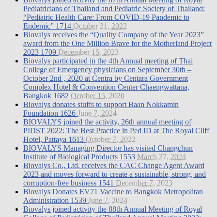
Pediatricians of Thailand and Pediatric Society of Thailand:
“Pediatric Health Care: From COVID-19 Pandemic to
Endemic”
1714
October 21, 2022
Biovalys receives the “Quality Company of the Year 2023”
award from the One Million Brave for the Motherland Project
2023
1709
December 15, 2023
Biovalys participated in the 4th Annual meeting of Thai
College of Emergency physicians on September 30th –
October 2nd , 2020 at Centra by Centara Government
Complex Hotel & Convention Center Chaengwattana,
Bangkok
1682
October 15, 2020
Biovalys donates stuffs to support Baan Nokkamin
Foundation
1626
June 7, 2024
BIOVALYS joined the activity, 26th annual meeting of
PIDST 2022: The Best Practice in Ped ID at The Royal Cliff
Hotel, Pattaya
1613
October 7, 2022
BIOVALYS Managing Director has visited Changchun
Institute of Biological Products
1553
March 27, 2024
Biovalys Co., Ltd. receives the CAC Change Agent Award
2023 and moves forward to create a sustainable, strong, and
corruption-free business
1541
December 7, 2023
Biovalys Donates EV71 Vaccine to Bangkok Metropolitan
Administration
1539
June 7, 2024
Biovalys joined activity the 88th Annual Meeting of Royal