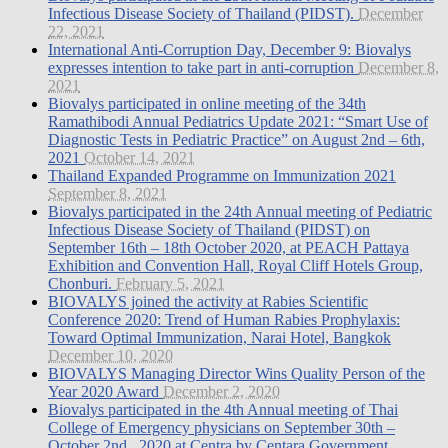
Infectious Disease Society of Thailand (PIDST).
December
22, 2021
International Anti-Corruption Day, December 9: Biovalys
expresses intention to take part in anti-corruption
December 8,
2021
Biovalys participated in online meeting of the 34th
Ramathibodi Annual Pediatrics Update 2021: “Smart Use of
Diagnostic Tests in Pediatric Practice” on August 2nd – 6th,
2021
October 14, 2021
Thailand Expanded Programme on Immunization 2021
September 8, 2021
Biovalys participated in the 24th Annual meeting of Pediatric
Infectious Disease Society of Thailand (PIDST) on
September 16th – 18th October 2020, at PEACH Pattaya
Exhibition and Convention Hall, Royal Cliff Hotels Group,
Chonburi.
February 5, 2021
BIOVALYS joined the activity at Rabies Scientific
Conference 2020: Trend of Human Rabies Prophylaxis:
Toward Optimal Immunization, Narai Hotel, Bangkok
December 10, 2020
BIOVALYS Managing Director Wins Quality Person of the
Year 2020 Award
December 2, 2020
Biovalys participated in the 4th Annual meeting of Thai
College of Emergency physicians on September 30th –
October 2nd , 2020 at Centra by Centara Government