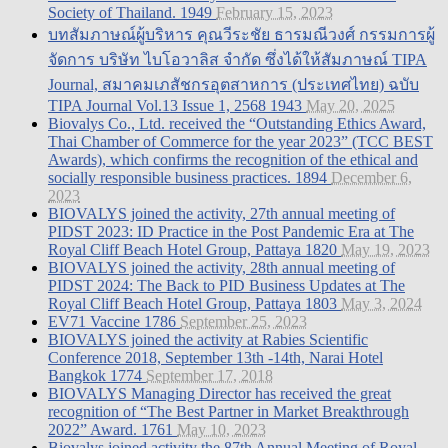
Society of Thailand.
1949
February 15, 2023
บทสัมภาษณ์ผู้บริหาร คุณวีระชัย ธารมณีวงศ์ กรรมการผู้
จัดการ บริษัท ไบโอวาลิส จำกัด ซึ่งได้ให้สัมภาษณ์ TIPA
Journal, สมาคมเภสัชกรอุตสาหการ (ประเทศไทย) ฉบับ
TIPA Journal Vol.13 Issue 1, 2568
1943
May 20, 2025
Biovalys Co., Ltd. received the “Outstanding Ethics Award,
Thai Chamber of Commerce for the year 2023” (TCC BEST
Awards), which confirms the recognition of the ethical and
socially responsible business practices.
1894
December 6,
2023
BIOVALYS joined the activity, 27th annual meeting of
PIDST 2023: ID Practice in the Post Pandemic Era at The
Royal Cliff Beach Hotel Group, Pattaya
1820
May 19, 2023
BIOVALYS joined the activity, 28th annual meeting of
PIDST 2024: The Back to PID Business Updates at The
Royal Cliff Beach Hotel Group, Pattaya
1803
May 3, 2024
EV71 Vaccine
1786
September 25, 2023
BIOVALYS joined the activity at Rabies Scientific
Conference 2018, September 13th -14th, Narai Hotel
Bangkok
1774
September 17, 2018
BIOVALYS Managing Director has received the great
recognition of “The Best Partner in Market Breakthrough
2022” Award.
1761
May 10, 2023
Biovalys joined activity the 87th Annual Meeting of Royal