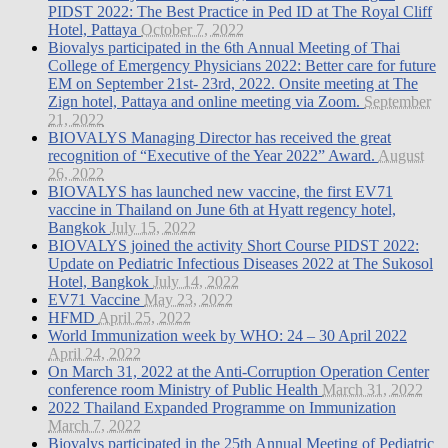
PIDST 2022: The Best Practice in Ped ID at The Royal Cliff
Hotel, Pattaya
October 7, 2022
Biovalys participated in the 6th Annual Meeting of Thai
College of Emergency Physicians 2022: Better care for future
EM on September 21st- 23rd, 2022. Onsite meeting at The
Zign hotel, Pattaya and online meeting via Zoom.
September
21, 2022
BIOVALYS Managing Director has received the great
recognition of “Executive of the Year 2022” Award.
August
26, 2022
BIOVALYS has launched new vaccine, the first EV71
vaccine in Thailand on June 6th at Hyatt regency hotel,
Bangkok
July 15, 2022
BIOVALYS joined the activity Short Course PIDST 2022:
Update on Pediatric Infectious Diseases 2022 at The Sukosol
Hotel, Bangkok
July 14, 2022
EV71 Vaccine
May 23, 2022
HFMD
April 25, 2022
World Immunization week by WHO: 24 – 30 April 2022
April 24, 2022
On March 31, 2022 at the Anti-Corruption Operation Center
conference room Ministry of Public Health
March 31, 2022
2022 Thailand Expanded Programme on Immunization
March 7, 2022
Biovalys participated in the 25th Annual Meeting of Pediatric