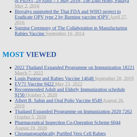
of PIDST, 29 April – 1 May 2016, The Zign Hotel, Pattaya
May 2, 2016
Biovalys supported the Thai FDA and WHO project to
Eradicate OPV type 2 by Burning vaccine tOPV
April 27,
2016
Signing Ceremony of The Collaboration in Manufacturing
Rabies Vaccine
September 16, 2014
MOST
VIEWED
2022 Thailand Expanded Programme on Immunization
18221
March 7, 2022
Louis Pasteur and Rabies Vaccine
14648
September 28, 2019
EV71 Vaccine
9422
May 23, 2022
Recommended Adult and Elderly Immunization schedule
9150
October 5, 2020
Albert B. Sabin and Oral Polio Vaccine
8549
August 26,
2019
Thailand Expanded Programme on Immunization 2020
7262
October 5, 2020
Pharmaceutical Inspection Co-Operation Scheme
6044
August 19, 2020
Chromatographically Purified Vero Cell Rabies