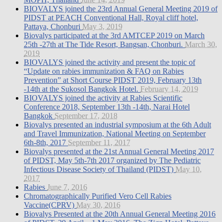
BIOVALYS joined the 23rd Annual General Meeting 2019 of
PIDST at PEACH Conventional Hall, Royal cliff hotel,
Pattaya, Chonburi
May 3, 2019
Biovalys participated at the 3rd AMTCEP 2019 on March
25th -27th at The Tide Resort, Bangsan, Chonburi.
March 30,
2019
BIOVALYS joined the activity and present the topic of
“Update on rabies immunization & FAQ on Rabies
Prevention” at Short Course PIDST 2019, February 13th
-14th at the Sukosol Bangkok Hotel.
February 14, 2019
BIOVALYS joined the activity at Rabies Scientific
Conference 2018, September 13th -14th, Narai Hotel
Bangkok
September 17, 2018
Biovalys presented an industrial symposium at the 6th Adult
and Travel Immunization, National Meeting on September
6th-8th, 2017
September 11, 2017
Biovalys presented at the 21st Annual General Meeting 2017
of PIDST, May 5th-7th 2017 organized by The Pediatric
Infectious Disease Society of Thailand (PIDST)
May 10,
2017
Rabies
June 7, 2016
Chromatographically Purified Vero Cell Rabies
Vaccine(CPRV)
May 30, 2016
Biovalys Presented at the 20th Annual General Meeting 2016