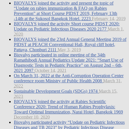
BIOVALYS joined the activity and present the topic of
“Update on rabies immunization & FAQ on Rabies
Prevention” at Short Course PIDST 2019, February 13th
-14th at the Sukosol Bangkok Hotel.
2223
February 14, 2019
BIOVALYS joined the activity Short course PIDST 2020:
Update on Pediatric Infectious Diseases 2020
2177
March 1,
2020
BIOVALYS joined the 23rd Annual General Meeting 2019 of
PIDST at PEACH Conventional Hall, Royal cliff hotel,
Pattaya, Chonburi
2111
May 3, 2019
Biovalys participated in online meeting of the 34th
Ramathibodi Annual Pediatrics Update 2021: “Smart Use of
Diagnostic Tests in Pediatric Practice” on August 2nd – 6th,
2021
2097
October 14, 2021
On March 31, 2022 at the Anti-Corruption Operation Center
conference room Ministry of Public Health
2008
March 31,
2022
Sustainable Development Goals (SDGs)
1974
March 15,
2023
BIOVALYS joined the activity at Rabies Scientific
Conference 2020: Trend of Human Rabies Prophylaxis:
Toward Optimal Immunization, Narai Hotel, Bangkok
1969
December 10, 2020
Biovalys participated activity “Update on Pediatric Infectious
Diseases and TB 2023” by Pediatric Infectious Disease