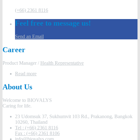
(+66) 2361 8116
Feel free to message us!
Send an Email
Career
Product Manager /
Health Representative
Read more
About Us
Welcome to BIOVALYS
Caring for life.
23 Udomsuk 37, Sukhumvit 103 Rd., Prakanong, Bangkok
10260, Thailand
Tel : (+66) 2361 8116
Fax : (+66) 2361 8106
info@biovalys.com