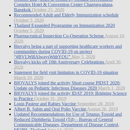
Complex Hotel & Convention Center Chaengwattana,
Bangkok
October 15, 2020
Recommended Adult and Elderly Immunization schedule
October 5, 2020
Thailand Expanded Programme on Immunization 2020
October 5, 2020
Pharmaceutical Inspection Co-Operation Scheme
August 19,
2020
Biovalys being a part of supporting healthcare workers and
communities during COVID-19 on project
“#BVLWillAlwaysWithYOU”
May 5, 2020
Biovalys kicks off 10th Anniversary Celebrations
April 30,
2020
Statement for field visit limitation in COVID-19 situation
March 19, 2020
BIOVALYS joined the activity Short course PIDST 2020:
Update on Pediatric Infectious Diseases 2020
March 1, 2020
BIOVALYS joined the activity IDAT 2019: Bridging Science
to Practice
October 31, 2019
Louis Pasteur and Rabies Vaccine
September 28, 2019
Albert B. Sabin and Oral Polio Vaccine
August 26, 2019
Updated Recommendations for Use of Tetanus Toxoid and
Reduced Diphtheria Toxoid (Td) – Bureau of General
Communicable Diseases, Department of Disease Control,
MOPH, Thailand
June 14, 2019