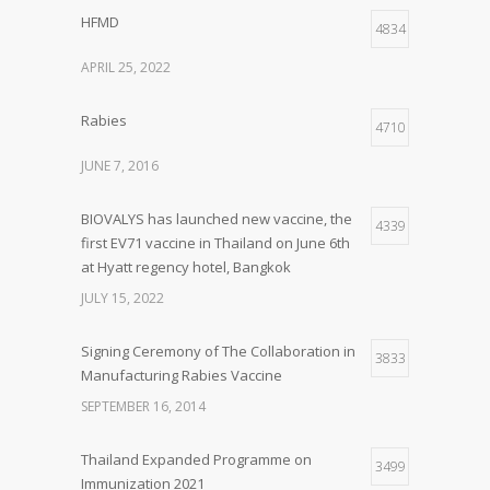
HFMD
4834
APRIL 25, 2022
Rabies
4710
JUNE 7, 2016
BIOVALYS has launched new vaccine, the
4339
first EV71 vaccine in Thailand on June 6th
at Hyatt regency hotel, Bangkok
JULY 15, 2022
Signing Ceremony of The Collaboration in
3833
Manufacturing Rabies Vaccine
SEPTEMBER 16, 2014
Thailand Expanded Programme on
3499
Immunization 2021