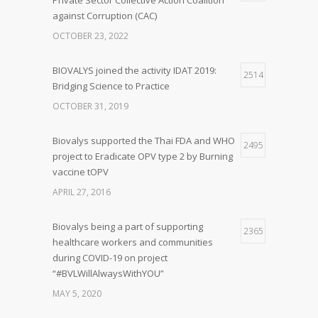
Private Sector Collective Action Coalition
against Corruption (CAC)
OCTOBER 23, 2022
BIOVALYS joined the activity IDAT 2019:
2514
Bridging Science to Practice
OCTOBER 31, 2019
Biovalys supported the Thai FDA and WHO
2495
project to Eradicate OPV type 2 by Burning
vaccine tOPV
APRIL 27, 2016
Biovalys being a part of supporting
2365
healthcare workers and communities
during COVID-19 on project
“#BVLWillAlwaysWithYOU”
MAY 5, 2020