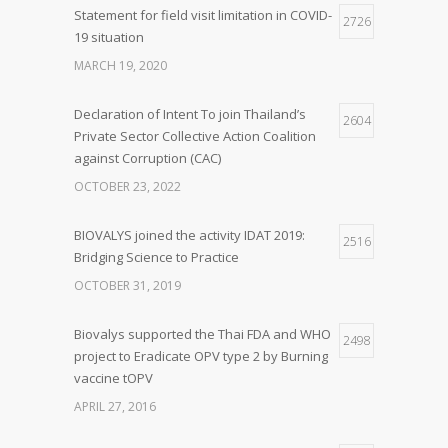
Statement for field visit limitation in COVID-
2726
19 situation
MARCH 19, 2020
Declaration of Intent To join Thailand’s
2604
Private Sector Collective Action Coalition
against Corruption (CAC)
OCTOBER 23, 2022
BIOVALYS joined the activity IDAT 2019:
2516
Bridging Science to Practice
OCTOBER 31, 2019
Biovalys supported the Thai FDA and WHO
2498
project to Eradicate OPV type 2 by Burning
vaccine tOPV
APRIL 27, 2016