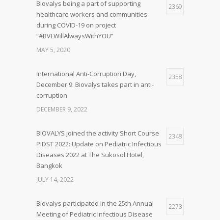
Biovalys being a part of supporting
2369
healthcare workers and communities
during COVID-19 on project
“#BVLWillAlwaysWithYOU”
MAY 5, 2020
International Anti-Corruption Day,
2358
December 9: Biovalys takes part in anti-
corruption
DECEMBER 9, 2022
BIOVALYS joined the activity Short Course
2348
PIDST 2022: Update on Pediatric Infectious
Diseases 2022 at The Sukosol Hotel,
Bangkok
JULY 14, 2022
Biovalys participated in the 25th Annual
2273
Meeting of Pediatric Infectious Disease