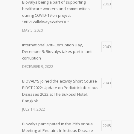
Biovalys being a part of supporting
2360
healthcare workers and communities
during COVID-19 on project
“#BVLWillAlwaysWithYOU”
MAY 5, 2020
International Anti-Corruption Day,
2349
December 9: Biovalys takes part in anti-
corruption
DECEMBER 9, 2022
BIOVALYS joined the activity Short Course
2343
PIDST 2022: Update on Pediatric Infectious
Diseases 2022 at The Sukosol Hotel,
Bangkok
JULY 14, 2022
Biovalys participated in the 25th Annual
2265
Meeting of Pediatric Infectious Disease