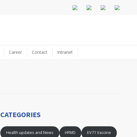
Career
Contact
Intranet
CATEGORIES
Health updates and News
HFMD
EV71 Vaccine