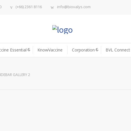
0
(+66) 2361 8116
info@biovalys.com
ccine Essential
KnowVaccine
Corporation
BVL Connect
SIDEBAR GALLERY 2