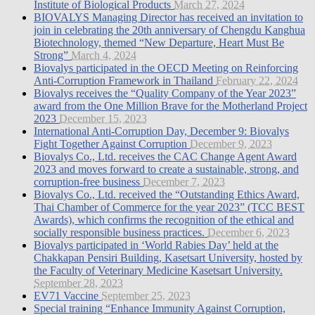
Institute of Biological Products
March 27, 2024
BIOVALYS Managing Director has received an invitation to
join in celebrating the 20th anniversary of Chengdu Kanghua
Biotechnology, themed “New Departure, Heart Must Be
Strong”
March 4, 2024
Biovalys participated in the OECD Meeting on Reinforcing
Anti-Corruption Framework in Thailand
February 22, 2024
Biovalys receives the “Quality Company of the Year 2023”
award from the One Million Brave for the Motherland Project
2023
December 15, 2023
International Anti-Corruption Day, December 9: Biovalys
Fight Together Against Corruption
December 9, 2023
Biovalys Co., Ltd. receives the CAC Change Agent Award
2023 and moves forward to create a sustainable, strong, and
corruption-free business
December 7, 2023
Biovalys Co., Ltd. received the “Outstanding Ethics Award,
Thai Chamber of Commerce for the year 2023” (TCC BEST
Awards), which confirms the recognition of the ethical and
socially responsible business practices.
December 6, 2023
Biovalys participated in ‘World Rabies Day’ held at the
Chakkapan Pensiri Building, Kasetsart University, hosted by
the Faculty of Veterinary Medicine Kasetsart University.
September 28, 2023
EV71 Vaccine
September 25, 2023
Special training “Enhance Immunity Against Corruption,