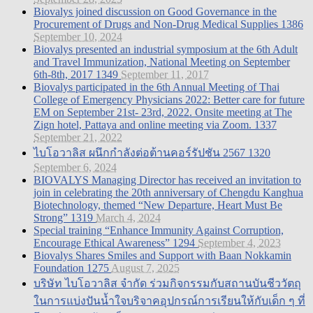
Biovalys joined discussion on Good Governance in the
Procurement of Drugs and Non-Drug Medical Supplies
1386
September 10, 2024
Biovalys presented an industrial symposium at the 6th Adult
and Travel Immunization, National Meeting on September
6th-8th, 2017
1349
September 11, 2017
Biovalys participated in the 6th Annual Meeting of Thai
College of Emergency Physicians 2022: Better care for future
EM on September 21st- 23rd, 2022. Onsite meeting at The
Zign hotel, Pattaya and online meeting via Zoom.
1337
September 21, 2022
ไบโอวาลิส ผนึกกำลังต่อต้านคอร์รัปชัน 2567
1320
September 6, 2024
BIOVALYS Managing Director has received an invitation to
join in celebrating the 20th anniversary of Chengdu Kanghua
Biotechnology, themed “New Departure, Heart Must Be
Strong”
1319
March 4, 2024
Special training “Enhance Immunity Against Corruption,
Encourage Ethical Awareness”
1294
September 4, 2023
Biovalys Shares Smiles and Support with Baan Nokkamin
Foundation
1275
August 7, 2025
บริษัท ไบโอวาลิส จำกัด ร่วมกิจกรรมกับสถานบันชีววัตถุ
ในการแบ่งปันน้ำใจบริจาคอุปกรณ์การเรียนให้กับเด็ก ๆ ที่