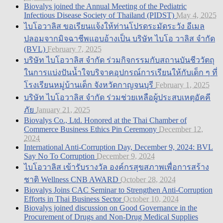
Biovalys joined the Annual Meeting of the Pediatric
Infectious Disease Society of Thailand (PIDST)
May 4, 2025
ไบโอวาลิส ขอเรียนแจ้งให้ท่านโปรดระมัดระวัง อีเมล
ปลอมจากมิจฉาชีพแอบอ้างเป็น บริษัท ไบโอ วาลิส จำกัด
(BVL)
February 7, 2025
บริษัท ไบโอวาลิส จำกัด ร่วมกิจกรรมกับสถานบันชีววัตถุ
ในการแบ่งปันน้ำใจบริจาคอุปกรณ์การเรียนให้กับเด็ก ๆ ที่
โรงเรียนหมู่บ้านเด็ก จังหวัดกาญจนบุรี
February 1, 2025
บริษัท ไบโอวาลิส จำกัด ร่วมช่วยเหลือผู้ประสบเหตุอัคคี
ภัย
January 21, 2025
Biovalys Co., Ltd. Honored at the Thai Chamber of
Commerce Business Ethics Pin Ceremony
December 12,
2024
International Anti-Corruption Day, December 9, 2024: BVL
Say No To Corruption
December 9, 2024
ไบโอวาลิส เข้ารับรางวัล องค์กรสุขสภาพเพื่อการสร้าง
ชาติ Wellness CNB AWARD
October 28, 2024
Biovalys Joins CAC Seminar to Strengthen Anti-Corruption
Efforts in Thai Business Sector
October 10, 2024
Biovalys joined discussion on Good Governance in the
Procurement of Drugs and Non-Drug Medical Supplies