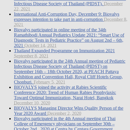
Infectious Disease Society of Thailand (PIDST).
December
22, 2021
International Anti-Corruption Day, December 9: Biovalys
expresses intention to take part in anti-corruption
December 8,
2021
Biovalys participated in online meeting of the 34th
Ramathibodi Annual Pediatrics Update 2021: “Smart Use of
Diagnostic Tests in Pediatric Practice” on August 2nd – 6th,
2021
October 14, 2021
Thailand Expanded Programme on Immunization 2021
September 8, 2021
Biovalys participated in the 24th Annual meeting of Pediatric
Infectious Disease Society of Thailand (PIDST) on
September 16th – 18th October 2020, at PEACH Pattaya
Exhibition and Convention Hall, Royal Cliff Hotels Group,
Chonburi.
February 5, 2021
BIOVALYS joined the activity at Rabies Scientific
Conference 2020: Trend of Human Rabies Prophylaxis:
Toward Optimal Immunization, Narai Hotel, Bangkok
December 10, 2020
BIOVALYS Managing Director Wins Quality Person of the
Year 2020 Award
December 2, 2020
Biovalys participated in the 4th Annual meeting of Thai
College of Emergency physicians on September 30th –
October 2nd , 2020 at Centra by Centara Government