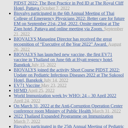
PIDST 2022: The Best Practice in Ped ID at The Royal Cliff
Hotel, Pattaya
October 7, 2022
Biovalys participated in the 6th Annual Meeting of Thai
College of Emergency Physicians 2022: Better care for future
EM on September 21st- 23rd, 2022. Onsite meeting at The
Zign hotel, Pattaya and online meeting via Zoom.
September
21, 2022
BIOVALYS Managing Director has received the great
recognition of “Executive of the Year 2022” Award.
August
26, 2022
BIOVALYS has launched new vaccine, the first EV71
vaccine in Thailand on June 6th at Hyatt regency hotel,
Bangkok
July 15, 2022
BIOVALYS joined the activity Short Course PIDST 2022:
Update on Pediatric Infectious Diseases 2022 at The Sukosol
Hotel, Bangkok
July 14, 2022
EV71 Vaccine
May 23, 2022
HFMD
April 25, 2022
World Immunization week by WHO: 24 – 30 April 2022
April 24, 2022
On March 31, 2022 at the Anti-Corruption Operation Center
conference room Ministry of Public Health
March 31, 2022
2022 Thailand Expanded Programme on Immunization
March 7, 2022
Biovalys participated in the 25th Annual Meeting of Pediatric