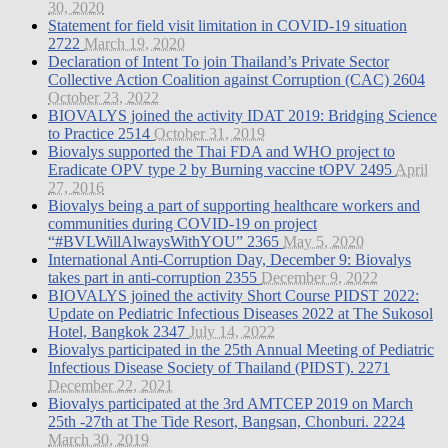
30, 2020
Statement for field visit limitation in COVID-19 situation
2722
March 19, 2020
Declaration of Intent To join Thailand’s Private Sector
Collective Action Coalition against Corruption (CAC)
2604
October 23, 2022
BIOVALYS joined the activity IDAT 2019: Bridging Science
to Practice
2514
October 31, 2019
Biovalys supported the Thai FDA and WHO project to
Eradicate OPV type 2 by Burning vaccine tOPV
2495
April
27, 2016
Biovalys being a part of supporting healthcare workers and
communities during COVID-19 on project
“#BVLWillAlwaysWithYOU”
2365
May 5, 2020
International Anti-Corruption Day, December 9: Biovalys
takes part in anti-corruption
2355
December 9, 2022
BIOVALYS joined the activity Short Course PIDST 2022:
Update on Pediatric Infectious Diseases 2022 at The Sukosol
Hotel, Bangkok
2347
July 14, 2022
Biovalys participated in the 25th Annual Meeting of Pediatric
Infectious Disease Society of Thailand (PIDST).
2271
December 22, 2021
Biovalys participated at the 3rd AMTCEP 2019 on March
25th -27th at The Tide Resort, Bangsan, Chonburi.
2224
March 30, 2019