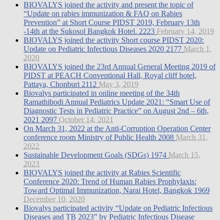
BIOVALYS joined the activity and present the topic of
“Update on rabies immunization & FAQ on Rabies
Prevention” at Short Course PIDST 2019, February 13th
-14th at the Sukosol Bangkok Hotel.
2223
February 14, 2019
BIOVALYS joined the activity Short course PIDST 2020:
Update on Pediatric Infectious Diseases 2020
2177
March 1,
2020
BIOVALYS joined the 23rd Annual General Meeting 2019 of
PIDST at PEACH Conventional Hall, Royal cliff hotel,
Pattaya, Chonburi
2112
May 3, 2019
Biovalys participated in online meeting of the 34th
Ramathibodi Annual Pediatrics Update 2021: “Smart Use of
Diagnostic Tests in Pediatric Practice” on August 2nd – 6th,
2021
2097
October 14, 2021
On March 31, 2022 at the Anti-Corruption Operation Center
conference room Ministry of Public Health
2008
March 31,
2022
Sustainable Development Goals (SDGs)
1974
March 15,
2023
BIOVALYS joined the activity at Rabies Scientific
Conference 2020: Trend of Human Rabies Prophylaxis:
Toward Optimal Immunization, Narai Hotel, Bangkok
1969
December 10, 2020
Biovalys participated activity “Update on Pediatric Infectious
Diseases and TB 2023” by Pediatric Infectious Disease