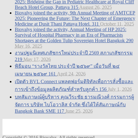
2025: Bridging the Gap in Pediatric Healthcare at Royal Cliff
Beach Hotel Group, Pattaya
315
August 26, 2025
Biovalys joined the activity, 9th Annual Meeting of AMTCEP
2025: Pioneering the Future: The Next Chapter of Emergency
Medicine at Dusit Thani Pattaya Hotel.
311
October 11, 2025
Biovalys joined the activity, Annual Meeting of HP 2025:
Survival of Hospital Pharmacy in an Era of Pharmacists
Shortages at the Golden Tulip Sovereign Hotel Bangkok
290
May 16, 2025
งานปฐมนิเทศเภสัชกรใหม่ประจำปี 2569 สภาเภสัชกรรม
219
May 17, 2026
พิธีมอบ “รางวัลไทย ประจำปี ๒๕๖๙” เมื่อวันที่ ๒๔
เมษายน ๒๕๖๙
161
April 24, 2026
เปิดตัว BVL Connect แพลตฟอร์มดิจิทัลเพื่อการสั่งซื้อและ
การเข้าถึงข้อมูลผลิตภัณฑ์สำหรับลูกค้า
156
July 1, 2026
บทสัมภาษณ์ผู้บริหาร คุณวีระชัย ธารมณีวงศ์ กรรมการผู้
จัดการ บริษัท ไบโอวาลิส จำกัด ซึ่งได้ให้สัมภาษณ์กับ
Bangkok Bank SME
117
June 25, 2026
Copyright © 2016 Biovalys. All rights reserved.