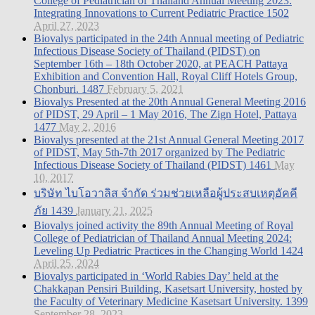
College of Pediatrician of Thailand Annual Meeting 2023:
Integrating Innovations to Current Pediatric Practice
1502
April 27, 2023
Biovalys participated in the 24th Annual meeting of Pediatric
Infectious Disease Society of Thailand (PIDST) on
September 16th – 18th October 2020, at PEACH Pattaya
Exhibition and Convention Hall, Royal Cliff Hotels Group,
Chonburi.
1487
February 5, 2021
Biovalys Presented at the 20th Annual General Meeting 2016
of PIDST, 29 April – 1 May 2016, The Zign Hotel, Pattaya
1477
May 2, 2016
Biovalys presented at the 21st Annual General Meeting 2017
of PIDST, May 5th-7th 2017 organized by The Pediatric
Infectious Disease Society of Thailand (PIDST)
1461
May
10, 2017
บริษัท ไบโอวาลิส จำกัด ร่วมช่วยเหลือผู้ประสบเหตุอัคคี
ภัย
1439
January 21, 2025
Biovalys joined activity the 89th Annual Meeting of Royal
College of Pediatrician of Thailand Annual Meeting 2024:
Leveling Up Pediatric Practices in the Changing World
1424
April 25, 2024
Biovalys participated in ‘World Rabies Day’ held at the
Chakkapan Pensiri Building, Kasetsart University, hosted by
the Faculty of Veterinary Medicine Kasetsart University.
1399
September 28, 2023