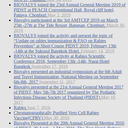
BIOVALYS joined the 23rd Annual General Meeting 2019 of
PIDST at PEACH Conventional Hall, Royal cliff hotel,
Pattaya, Chonburi
May 3, 2019
Biovalys participated at the 3rd AMTCEP 2019 on March
25th -27th at The Tide Resort, Bangsan, Chonburi.
March 30,
2019
BIOVALYS joined the activity and present the topic of
“Update on rabies immunization & FAQ on Rabies
Prevention” at Short Course PIDST 2019, February 13th
-14th at the Sukosol Bangkok Hotel.
February 14, 2019
BIOVALYS joined the activity at Rabies Scientific
Conference 2018, September 13th -14th, Narai Hotel
Bangkok
September 17, 2018
Biovalys presented an industrial symposium at the 6th Adult
and Travel Immunization, National Meeting on September
6th-8th, 2017
September 11, 2017
Biovalys presented at the 21st Annual General Meeting 2017
of PIDST, May 5th-7th 2017 organized by The Pediatric
Infectious Disease Society of Thailand (PIDST)
May 10,
2017
Rabies
June 7, 2016
Chromatographically Purified Vero Cell Rabies
Vaccine(CPRV)
May 30, 2016
Biovalys Presented at the 20th Annual General Meeting 2016