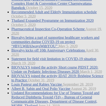
Complex Hotel & Convention Center Chaengwattana,
Bangkok
October 15, 2020
Recommended Adult and Elderly Immunization schedule
October 5, 2020
Thailand Expanded Programme on Immunization 2020
October 5, 2020
Pharmaceutical Inspection Co-Operation Scheme
August 19,
2020
Biovalys being a part of supporting healthcare workers and
communities during COVID-19 on project
“#BVLWillAlwaysWithYOU”
May 5, 2020
Biovalys kicks off 10th Anniversary Celebrations
April 30,
2020
Statement for field visit limitation in COVID-19 situation
March 19, 2020
BIOVALYS joined the activity Short course PIDST 2020:
Update on Pediatric Infectious Diseases 2020
March 1, 2020
BIOVALYS joined the activity IDAT 2019: Bridging Science
to Practice
October 31, 2019
Louis Pasteur and Rabies Vaccine
September 28, 2019
Albert B. Sabin and Oral Polio Vaccine
August 26, 2019
Updated Recommendations for Use of Tetanus Toxoid and
Reduced Diphtheria Toxoid (Td) – Bureau of General
Communicable Diseases, Department of Disease Control,
MOPH, Thailand
June 14, 2019