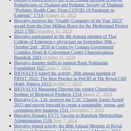
Pediatricians of Thailand and Pediatric Society of Thailand:
“Pediatric Health Care: From COVID-19 Pandemic to
Endemic”
1714
October 21, 2022
Biovalys receives the “Quality Company of the Year 2023”
award from the One Million Brave for the Motherland Project
2023
1709
December 15, 2023
Biovalys participated in the 4th Annual meeting of Thai
College of Emergency physicians on September 30th –
October 2nd , 2020 at Centra by Centara Government
Complex Hotel & Convention Center Chaengwattana,
Bangkok
1683
October 15, 2020
Biovalys donates stuffs to support Baan Nokkamin
Foundation
1627
June 7, 2024
BIOVALYS joined the activity, 26th annual meeting of
PIDST 2022: The Best Practice in Ped ID at The Royal Cliff
Hotel, Pattaya
1613
October 7, 2022
BIOVALYS Managing Director has visited Changchun
Institute of Biological Products
1554
March 27, 2024
Biovalys Co., Ltd. receives the CAC Change Agent Award
2023 and moves forward to create a sustainable, strong, and
corruption-free business
1541
December 7, 2023
Biovalys Donates EV71 Vaccine to Bangkok Metropolitan
Administration
1539
June 7, 2024
Biovalys joined activity the 88th Annual Meeting of Royal