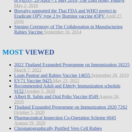
of PIDST, 29 April – 1 May 2016, The Zign Hotel, Pattaya
May 2, 2016
Biovalys supported the Thai FDA and WHO project to
Eradicate OPV type 2 by Burning vaccine tOPV
April 27,
2016
Signing Ceremony of The Collaboration in Manufacturing
Rabies Vaccine
September 16, 2014
MOST
VIEWED
2022 Thailand Expanded Programme on Immunization
18225
March 7, 2022
Louis Pasteur and Rabies Vaccine
14655
September 28, 2019
EV71 Vaccine
9425
May 23, 2022
Recommended Adult and Elderly Immunization schedule
9152
October 5, 2020
Albert B. Sabin and Oral Polio Vaccine
8549
August 26,
2019
Thailand Expanded Programme on Immunization 2020
7262
October 5, 2020
Pharmaceutical Inspection Co-Operation Scheme
6045
August 19, 2020
Chromatographically Purified Vero Cell Rabies