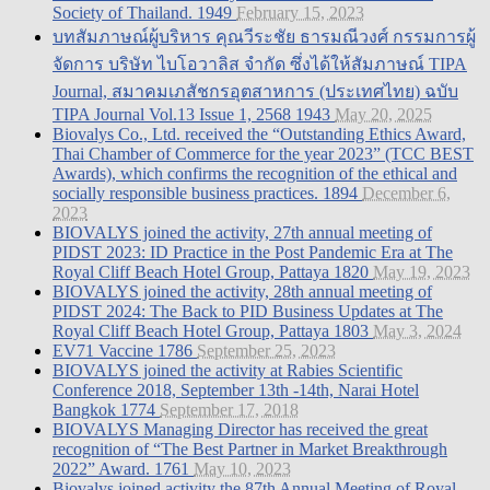
Society of Thailand.
1949
February 15, 2023
บทสัมภาษณ์ผู้บริหาร คุณวีระชัย ธารมณีวงศ์ กรรมการผู้
จัดการ บริษัท ไบโอวาลิส จำกัด ซึ่งได้ให้สัมภาษณ์ TIPA
Journal, สมาคมเภสัชกรอุตสาหการ (ประเทศไทย) ฉบับ
TIPA Journal Vol.13 Issue 1, 2568
1943
May 20, 2025
Biovalys Co., Ltd. received the “Outstanding Ethics Award,
Thai Chamber of Commerce for the year 2023” (TCC BEST
Awards), which confirms the recognition of the ethical and
socially responsible business practices.
1894
December 6,
2023
BIOVALYS joined the activity, 27th annual meeting of
PIDST 2023: ID Practice in the Post Pandemic Era at The
Royal Cliff Beach Hotel Group, Pattaya
1820
May 19, 2023
BIOVALYS joined the activity, 28th annual meeting of
PIDST 2024: The Back to PID Business Updates at The
Royal Cliff Beach Hotel Group, Pattaya
1803
May 3, 2024
EV71 Vaccine
1786
September 25, 2023
BIOVALYS joined the activity at Rabies Scientific
Conference 2018, September 13th -14th, Narai Hotel
Bangkok
1774
September 17, 2018
BIOVALYS Managing Director has received the great
recognition of “The Best Partner in Market Breakthrough
2022” Award.
1761
May 10, 2023
Biovalys joined activity the 87th Annual Meeting of Royal