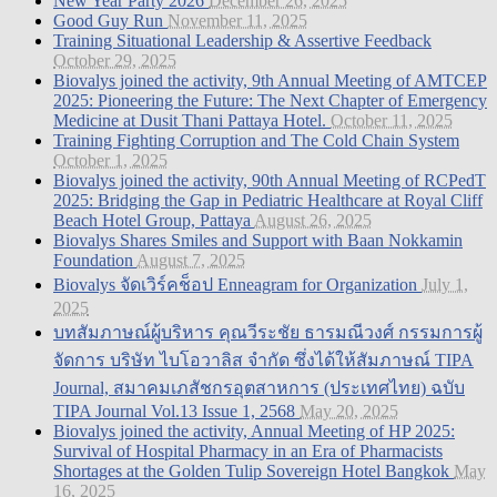
New Year Party 2026
December 26, 2025
Good Guy Run
November 11, 2025
Training Situational Leadership & Assertive Feedback
October 29, 2025
Biovalys joined the activity, 9th Annual Meeting of AMTCEP
2025: Pioneering the Future: The Next Chapter of Emergency
Medicine at Dusit Thani Pattaya Hotel.
October 11, 2025
Training Fighting Corruption and The Cold Chain System
October 1, 2025
Biovalys joined the activity, 90th Annual Meeting of RCPedT
2025: Bridging the Gap in Pediatric Healthcare at Royal Cliff
Beach Hotel Group, Pattaya
August 26, 2025
Biovalys Shares Smiles and Support with Baan Nokkamin
Foundation
August 7, 2025
Biovalys จัดเวิร์คช็อป Enneagram for Organization
July 1,
2025
บทสัมภาษณ์ผู้บริหาร คุณวีระชัย ธารมณีวงศ์ กรรมการผู้
จัดการ บริษัท ไบโอวาลิส จำกัด ซึ่งได้ให้สัมภาษณ์ TIPA
Journal, สมาคมเภสัชกรอุตสาหการ (ประเทศไทย) ฉบับ
TIPA Journal Vol.13 Issue 1, 2568
May 20, 2025
Biovalys joined the activity, Annual Meeting of HP 2025:
Survival of Hospital Pharmacy in an Era of Pharmacists
Shortages at the Golden Tulip Sovereign Hotel Bangkok
May
16, 2025