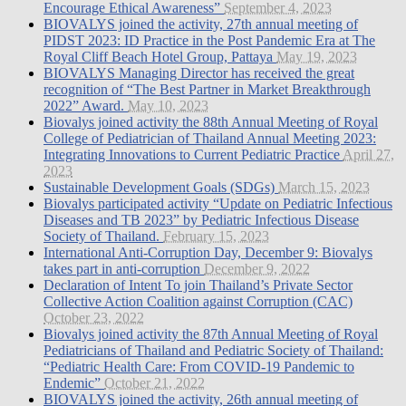
Encourage Ethical Awareness”
September 4, 2023
BIOVALYS joined the activity, 27th annual meeting of
PIDST 2023: ID Practice in the Post Pandemic Era at The
Royal Cliff Beach Hotel Group, Pattaya
May 19, 2023
BIOVALYS Managing Director has received the great
recognition of “The Best Partner in Market Breakthrough
2022” Award.
May 10, 2023
Biovalys joined activity the 88th Annual Meeting of Royal
College of Pediatrician of Thailand Annual Meeting 2023:
Integrating Innovations to Current Pediatric Practice
April 27,
2023
Sustainable Development Goals (SDGs)
March 15, 2023
Biovalys participated activity “Update on Pediatric Infectious
Diseases and TB 2023” by Pediatric Infectious Disease
Society of Thailand.
February 15, 2023
International Anti-Corruption Day, December 9: Biovalys
takes part in anti-corruption
December 9, 2022
Declaration of Intent To join Thailand’s Private Sector
Collective Action Coalition against Corruption (CAC)
October 23, 2022
Biovalys joined activity the 87th Annual Meeting of Royal
Pediatricians of Thailand and Pediatric Society of Thailand:
“Pediatric Health Care: From COVID-19 Pandemic to
Endemic”
October 21, 2022
BIOVALYS joined the activity, 26th annual meeting of