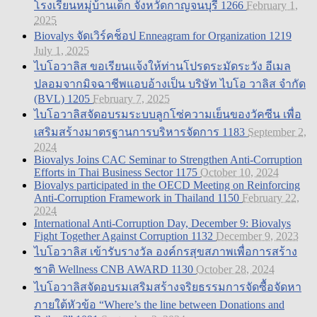
โรงเรียนหมู่บ้านเด็ก จังหวัดกาญจนบุรี
1266
February 1,
2025
Biovalys จัดเวิร์คช็อป Enneagram for Organization
1219
July 1, 2025
ไบโอวาลิส ขอเรียนแจ้งให้ท่านโปรดระมัดระวัง อีเมล
ปลอมจากมิจฉาชีพแอบอ้างเป็น บริษัท ไบโอ วาลิส จำกัด
(BVL)
1205
February 7, 2025
ไบโอวาลิสจัดอบรมระบบลูกโซ่ความเย็นของวัคซีน เพื่อ
เสริมสร้างมาตรฐานการบริหารจัดการ
1183
September 2,
2024
Biovalys Joins CAC Seminar to Strengthen Anti-Corruption
Efforts in Thai Business Sector
1175
October 10, 2024
Biovalys participated in the OECD Meeting on Reinforcing
Anti-Corruption Framework in Thailand
1150
February 22,
2024
International Anti-Corruption Day, December 9: Biovalys
Fight Together Against Corruption
1132
December 9, 2023
ไบโอวาลิส เข้ารับรางวัล องค์กรสุขสภาพเพื่อการสร้าง
ชาติ Wellness CNB AWARD
1130
October 28, 2024
ไบโอวาลิสจัดอบรมเสริมสร้างจริยธรรมการจัดซื้อจัดหา
ภายใต้หัวข้อ “Where’s the line between Donations and