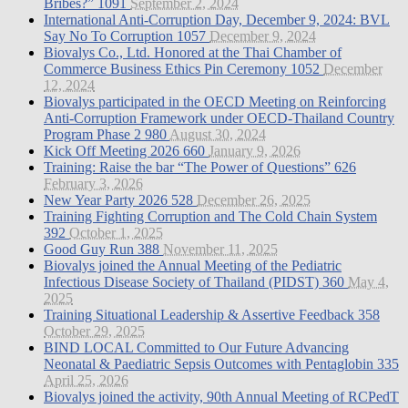
Bribes?”
1091
September 2, 2024
International Anti-Corruption Day, December 9, 2024: BVL
Say No To Corruption
1057
December 9, 2024
Biovalys Co., Ltd. Honored at the Thai Chamber of
Commerce Business Ethics Pin Ceremony
1052
December
12, 2024
Biovalys participated in the OECD Meeting on Reinforcing
Anti-Corruption Framework under OECD-Thailand Country
Program Phase 2
980
August 30, 2024
Kick Off Meeting 2026
660
January 9, 2026
Training: Raise the bar “The Power of Questions”
626
February 3, 2026
New Year Party 2026
528
December 26, 2025
Training Fighting Corruption and The Cold Chain System
392
October 1, 2025
Good Guy Run
388
November 11, 2025
Biovalys joined the Annual Meeting of the Pediatric
Infectious Disease Society of Thailand (PIDST)
360
May 4,
2025
Training Situational Leadership & Assertive Feedback
358
October 29, 2025
BIND LOCAL Committed to Our Future Advancing
Neonatal & Paediatric Sepsis Outcomes with Pentaglobin
335
April 25, 2026
Biovalys joined the activity, 90th Annual Meeting of RCPedT