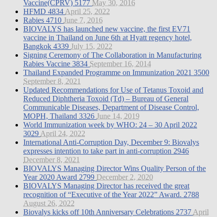
Vaccine(CPRV)
5177
May 30, 2016
HFMD
4834
April 25, 2022
Rabies
4710
June 7, 2016
BIOVALYS has launched new vaccine, the first EV71
vaccine in Thailand on June 6th at Hyatt regency hotel,
Bangkok
4339
July 15, 2022
Signing Ceremony of The Collaboration in Manufacturing
Rabies Vaccine
3834
September 16, 2014
Thailand Expanded Programme on Immunization 2021
3500
September 8, 2021
Updated Recommendations for Use of Tetanus Toxoid and
Reduced Diphtheria Toxoid (Td) – Bureau of General
Communicable Diseases, Department of Disease Control,
MOPH, Thailand
3326
June 14, 2019
World Immunization week by WHO: 24 – 30 April 2022
3029
April 24, 2022
International Anti-Corruption Day, December 9: Biovalys
expresses intention to take part in anti-corruption
2946
December 8, 2021
BIOVALYS Managing Director Wins Quality Person of the
Year 2020 Award
2799
December 2, 2020
BIOVALYS Managing Director has received the great
recognition of “Executive of the Year 2022” Award.
2788
August 26, 2022
Biovalys kicks off 10th Anniversary Celebrations
2737
April