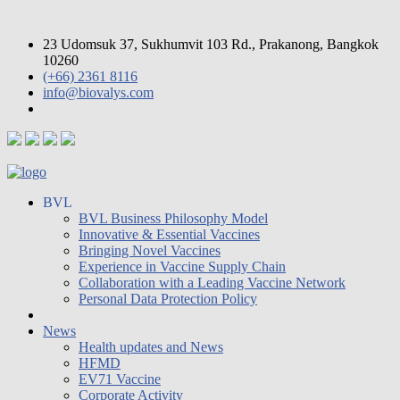
23 Udomsuk 37, Sukhumvit 103 Rd., Prakanong, Bangkok
10260
(+66) 2361 8116
info@biovalys.com
BVL
BVL Business Philosophy Model
Innovative & Essential Vaccines
Bringing Novel Vaccines
Experience in Vaccine Supply Chain
Collaboration with a Leading Vaccine Network
Personal Data Protection Policy
News
Health updates and News
HFMD
EV71 Vaccine
Corporate Activity