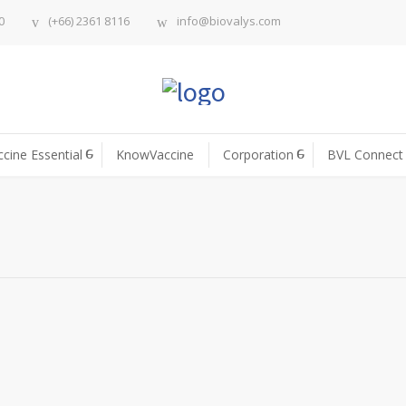
0
(+66) 2361 8116
info@biovalys.com
ccine Essential
KnowVaccine
Corporation
BVL Connect