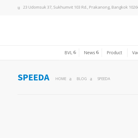
23 Udomsuk 37, Sukhumvit 103 Rd., Prakanong, Bangkok 1026
BVL
News
Product
Va
SPEEDA
HOME
BLOG
SPEEDA