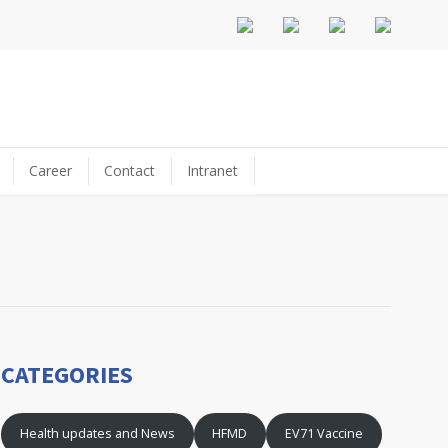
Career
Contact
Intranet
CATEGORIES
Health updates and News
HFMD
EV71 Vaccine