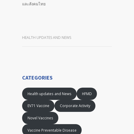
และสังคมไทย
HEALTH UPDATES AND NEWS
CATEGORIES
Health updates and News
HFMD
EV71 Vaccine
Corporate Activity
Novel Vaccines
Vaccine Preventable Disease