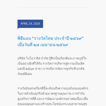
APRIL 24, 2026
พิธีมอบ “รางวัลไทย ประจำปี ๒๕๖๙”
เมื่อวันที่ ๒๔ เมษายน ๒๕๖๙
บริษัท ไบโอวาลิส จำกัด รู้สึกเป็นเกียรติและภาคภูมิใจ
เป็นอย่างยิ่งที่ได้รับ รางวัลการบริหารสู่ความเป็นเลิศ
แห่งปี ๒๕๖๙ สาขา การบริหารจัดการธุรกิจชีวเภสัช
ภัณฑ์ดีเด่น
รางวัลอันทรงเกียรตินี้สะท้อนถึงความมุ่งมั่นขององค์กร
ในการดำเนินธุรกิจด้วยมาตรฐานคุณภาพ การกำกับ
ดูแลกิจการที่ดี และการพัฒนาองค์กรอย่างต่อเนื่อง เพื่อ
ส่งมอบคุณค่าและสร้างประโยชน์แก่ระบบสาธารณสุข