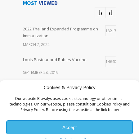
MOST
VIEWED
BIND LOCAL Committed to Our Future Advancing
Neonatal & Paediatric Sepsis Outcomes with
Pentaglobin
APRIL 25, 2026
2022 Thailand Expanded Programme on
18217
Immunization
พิธีมอบ “รางวัลไทย ประจำปี ๒๕๖๙” เมื่อวันที่ ๒๔
MARCH 7, 2022
เมษายน ๒๕๖๙
APRIL 24, 2026
Louis Pasteur and Rabies Vaccine
14640
Training: Raise the bar “The Power of Questions”
SEPTEMBER 28, 2019
FEBRUARY 3, 2026
Cookies & Privacy Policy
EV71 Vaccine
9418
Kick Off Meeting 2026
Our website Biovalys uses cookies technology or other similar
MAY 23, 2022
technologies. On our website, please consult our Cookies Policy and
JANUARY 9, 2026
Privacy Policy. Before using the website at the link below
Recommended Adult and Elderly
9148
New Year Party 2026
Immunization schedule
Accept
DECEMBER 26, 2025
OCTOBER 5, 2020
Copyright © 2016 Biovalys. All rights reserved.